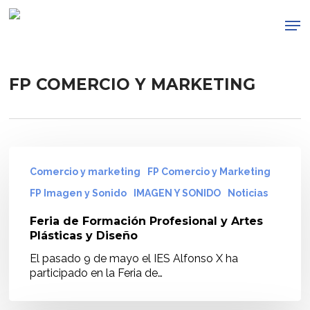
Skip
Men
to
main
content
FP COMERCIO Y MARKETING
Feria
de
Comercio y marketing
FP Comercio y Marketing
Formación
FP Imagen y Sonido
IMAGEN Y SONIDO
Noticias
Profesional
y
Feria de Formación Profesional y Artes
Artes
Plásticas y Diseño
Plásticas
y
El pasado 9 de mayo el IES Alfonso X ha
Diseño
participado en la Feria de…